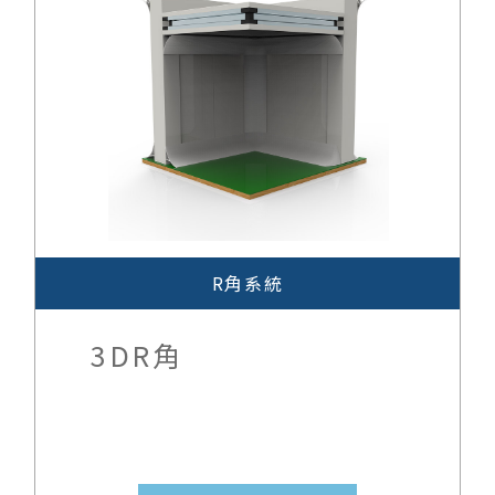
問與答
庫板門
聯絡我們
視窗
天花板
R角系統
R角系統
鋁料與配件
3DR角