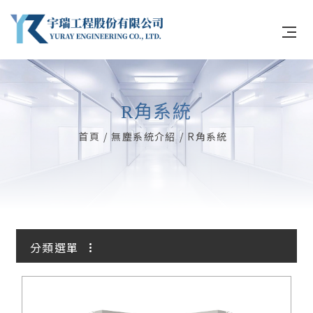
R角系統
關於宇瑞
首頁
無塵系統介紹
R角系統
無塵系統
冷凍庫系統
產品優勢與工法
分類選單
工程實績
無塵庫板
最新消息