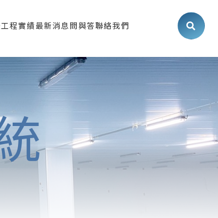
法
工程實績
最新消息
問與答
聯絡我們
食品廠
最新消息
生技廠/化妝品廠
展覽活動
工業/機械加工廠
工程知識
統
室/實驗室/直播室
施工流程
公室/廠房/倉庫
案場介紹
冷凍庫