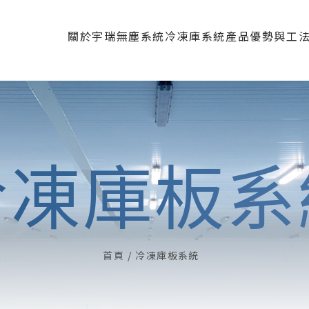
關於宇瑞
無塵系統
冷凍庫系統
產品優勢與工
公司簡介
無塵庫板
冷凍庫板
產品優勢
營運項目
庫板門
冷凍配件
資料下載
醫療
視窗
認證專利
精密
冷凍庫板系
天花板
無塵
R角系統
辦
鋁料與配件
首頁
冷凍庫板系統