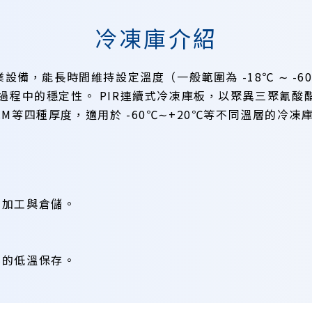
冷凍庫介紹
設備，能長時間維持設定溫度（一般範圍為 -18℃ ∼ -
穩定性。 PIR連續式冷凍庫板，以聚異三聚氰酸酯 ( Poly
0CM等四種厚度，適用於 -60℃∼+20℃等不同溫層的冷
品加工與倉儲。
料的低溫保存。