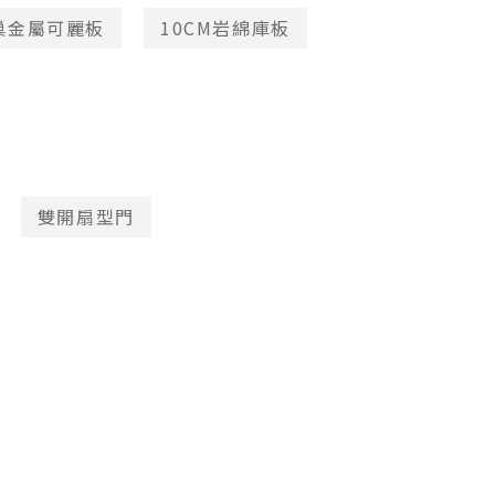
巢金屬可麗板
10CM岩綿庫板
雙開扇型門