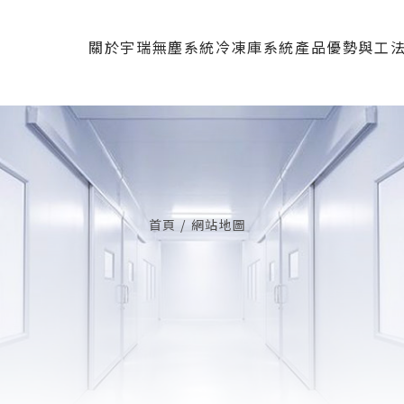
關於宇瑞
無塵系統
冷凍庫系統
產品優勢與工
公司簡介
無塵庫板
冷凍庫板
產品優勢
營運項目
庫板門
冷凍配件
資料下載
醫療
視窗
認證專利
精密
首頁
網站地圖
天花板
無塵
R角系統
辦
鋁料與配件