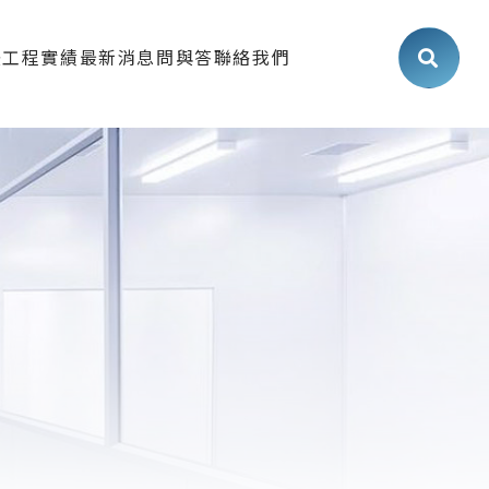
法
工程實績
最新消息
問與答
聯絡我們
食品廠
最新消息
生技廠/化妝品廠
展覽活動
工業/機械加工廠
工程知識
室/實驗室/直播室
施工流程
公室/廠房/倉庫
案場介紹
冷凍庫