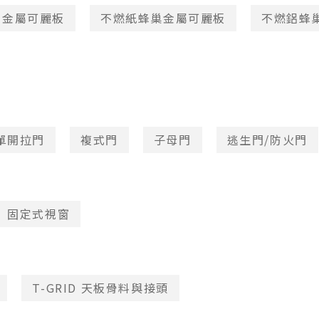
棉金屬可麗板
不燃紙蜂巢金屬可麗板
不燃鋁蜂
單開拉門
複式門
子母門
逃生門/防火門
固定式視窗
T-GRID 天板骨料與接頭