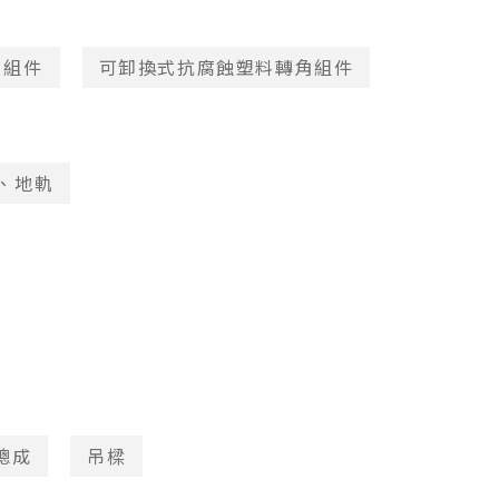
角組件
可卸換式抗腐蝕塑料轉角組件
、地軌
總成
吊樑