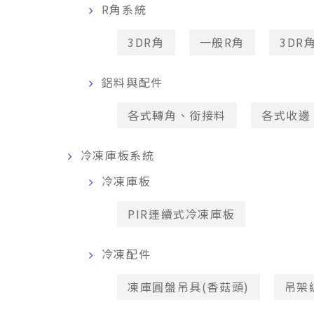
R角系統
3DR角
一般R角
3DR
鋁料與配件
各式轉角、銜接料
各式收邊
冷凍庫板系統
冷凍庫板
PIR連續式冷凍庫板
冷凍配件
凍庫圓盤吊具(香菇頭)
吊架