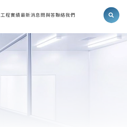
法
工程實績
最新消息
問與答
聯絡我們
食品廠
最新消息
生技廠/化妝品廠
展覽活動
工業/機械加工廠
工程知識
室/實驗室/直播室
施工流程
公室/廠房/倉庫
案場介紹
冷凍庫