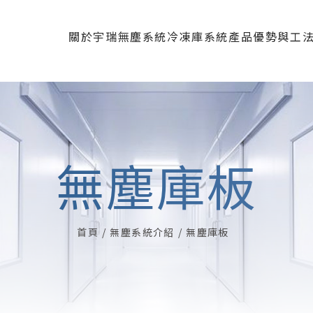
關於宇瑞
無塵系統
冷凍庫系統
產品優勢與工
公司簡介
無塵庫板
冷凍庫板
產品優勢
營運項目
庫板門
冷凍配件
資料下載
醫療
視窗
認證專利
精密
無塵庫板
天花板
無塵
R角系統
辦
首頁
無塵系統介紹
無塵庫板
鋁料與配件