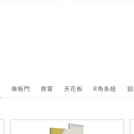
板
庫板門
視窗
天花板
R角系統
鋁