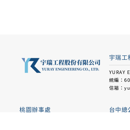
宇瑞工
YURAY E
統編：60
信箱：
yu
桃園辦事處
台中總
聯絡人：高先生
聯絡人：