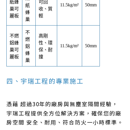
紙蜂
可回
11.5kg/m²
50mm
紙
巢可
收、質
蜂
麗板
輕
巢
不
不燃
高剛
燃
鋁蜂
性、環
11.5kg/m²
50mm
鋁
巢可
保、耐
蜂
麗板
撞
巢
四、宇瑞工程的專業施工
憑藉 超過30年的廠房與無塵室隔間經驗，
宇瑞工程提供全方位解決方案，確保您的廠
房空間 安全、耐用、符合防火一小時標準。