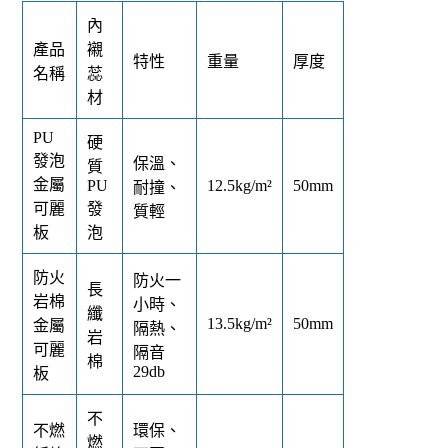
內
產品
襯
特性
重量
厚度
名稱
蕊
材
PU
硬
發泡
保溫、
質
金屬
PU
12.5kg/m²
50mm
耐撞、
可麗
發
質輕
板
泡
防火
防火一
長
岩棉
小時、
纖
13.5kg/m²
50mm
金屬
隔熱、
岩
可麗
隔音
棉
29db
板
不
不燃
環保、
燃