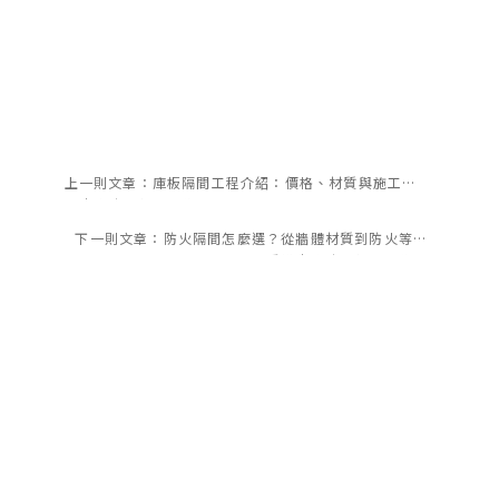
上一則文章：
庫板隔間工程介紹：價格、材質與施工細
節｜宇瑞工程專業施工
下一則文章：
防火隔間怎麼選？從牆體材質到防火等級
一次看懂｜宇瑞工程專業施工