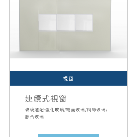
問與答
庫板門
聯絡我們
視窗
天花板
R角系統
視窗
鋁料與配件
連續式視窗
玻璃選配:強化玻璃/霧面玻璃/鋼絲玻璃/
膠合玻璃